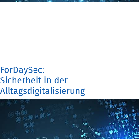
ForDaySec:
Sicherheit in der
Alltagsdigitalisierung