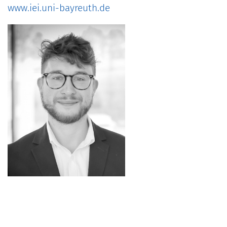
www.iei.uni-bayreuth.de