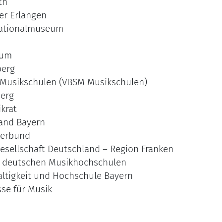
th
er Erlangen
ationalmuseum
eum
berg
e Musikschulen (VBSM Musikschulen)
erg
krat
and Bayern
gerbund
esellschaft Deutschland – Region Franken
r deutschen Musikhochschulen
ltigkeit und Hochschule Bayern
sse für Musik