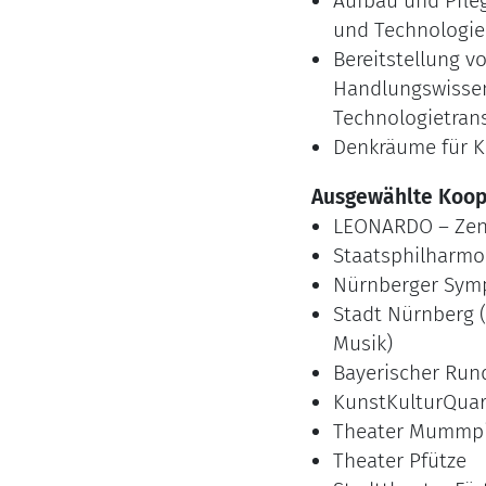
Aufbau und Pfle
und Technologie
Bereitstellung 
Handlungswissen
Technologietrans
Denkräume für Kr
Ausgewählte Koop
LEONARDO – Zent
Staatsphilharmo
Nürnberger Sym
Stadt Nürnberg 
Musik)
Bayerischer Run
KunstKulturQuar
Theater Mummpi
Theater Pfütze