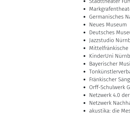
Stadttheater Für
Markgrafentheat
Germanisches N
Neues Museum
Deutsches Mus
Jazzstudio Nürn
Mittelfränkisch
KinderUni Nürnb
Bayerischer Musi
Tonkünstlerverb
Fränkischer Sän
Orff-Schulwerk G
Netzwerk 4.0 de
Netzwerk Nachha
akustika: die Me