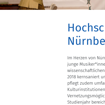
Hochsc
Nürnbe
Im Herzen von Nürn
junge Musiker*inne
wissenschaftliche
2018 kernsaniert u
pflegt zudem umfa
Kulturinstitutione
Vernetzungsmöglich
Studienjahr bereic