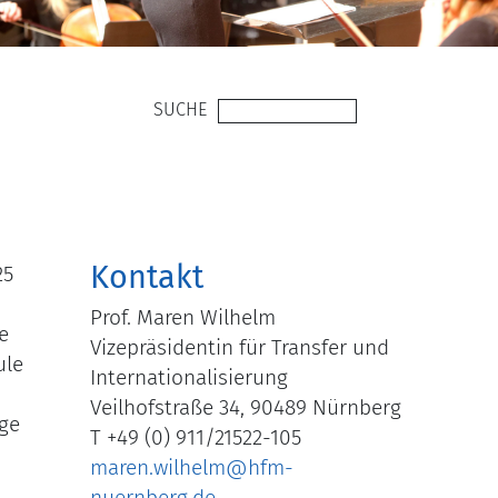
SUCHE
Kontakt
25
d
Prof. Maren Wilhelm
e
Vizepräsidentin für Transfer und
ule
Internationalisierung
Veilhofstraße 34, 90489 Nürnberg
ige
T +49 (0) 911/21522-105
maren.wilhelm@hfm-
nuernberg.de