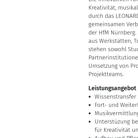
Kreativität, musik
durch das LEONARDO
gemeinsamen Verbu
der HfM Nürnberg.
aus Werkstätten, T
stehen sowohl Stud
Partnerinstitution
Umsetzung von Pro
Projektteams.
Leistungsangebot 
Wissenstransfer
Fort- und Weiter
Musikvermittlun
Unterstüzung be
für Kreativität 