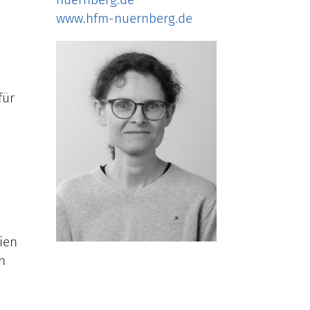
www.hfm-nuernberg.de
für
ien
n